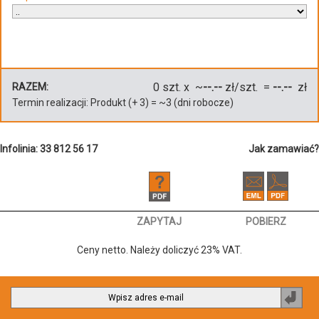
0
szt. x ~
--.--
zł/szt. =
--.--
zł
RAZEM:
Termin realizacji:
Produkt
(+
3
)
= ~
3
(dni robocze)
Infolinia: 33 812 56 17
Jak zamawiać?
ZAPYTAJ
POBIERZ
Ceny netto. Należy doliczyć 23% VAT.
Zapi
do