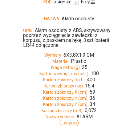
KOD:
9148m-06
biały
Alarm osobisty
NAZWA:
Alarm osobisty z ABS, aktywowany
OPIS:
poprzez wyciągnięcie zawleczki z
korpusu, z paskiem na rękę. 3szt. baterii
LR44 dołączone.
6X3,8X1,9 CM
Wymiary:
Plastic
Materiał:
25
Waga netto (g):
100
Karton wewnętrzny (szt.):
400
Karton zbiorczy (szt.):
15.4
Karton zbiorczy (kg):
59
Karton zbiorczy X (cm):
36
Karton zbiorczy Y (cm):
34
Karton zbiorczy Z (cm):
0,072
Karton zbiorczy (m3):
ALARM
Nazwa własna:
(...więcej)