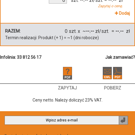
szt.
--.--
zł/szt.
=
--.--
zł
Zapytaj o cenę.
Dodaj
0
szt. x ~
--.--
zł/szt. =
--.--
zł
RAZEM:
Termin realizacji:
Produkt
(+
1
)
= ~
1
(dni robocze)
Infolinia: 33 812 56 17
Jak zamawiać?
ZAPYTAJ
POBIERZ
Ceny netto. Należy doliczyć 23% VAT.
Zapi
do
newsl