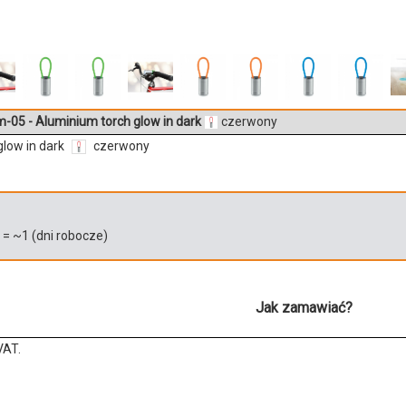
05 - Aluminium torch glow in dark
czerwony
low in dark
czerwony
)
= ~
1
(dni robocze)
Jak zamawiać?
VAT.