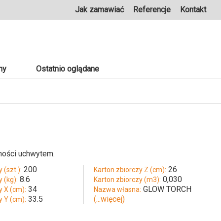
Jak zamawiać
Referencje
Kontakt
ny
Ostatnio oglądane
ności uchwytem.
200
26
 (szt.):
Karton zbiorczy Z (cm):
8.6
0,030
 (kg):
Karton zbiorczy (m3):
34
GLOW TORCH
y X (cm):
Nazwa własna:
33.5
(...więcej)
y Y (cm):