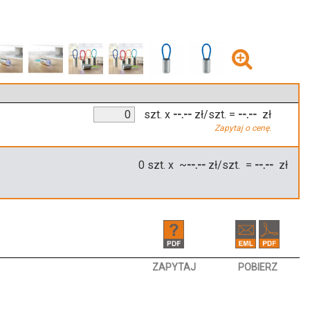
szt.
x
--.--
zł/szt.
=
--.--
zł
Zapytaj o cenę.
0
szt. x ~
--.--
zł/szt. =
--.--
zł
ZAPYTAJ
POBIERZ