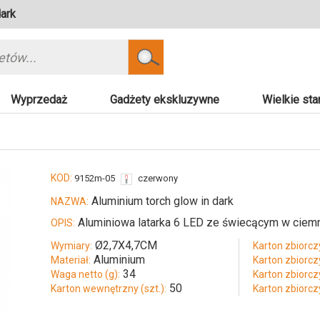
ark
Szukaj
Wyprzedaż
Gadżety ekskluzywne
Wielkie sta
KOD:
9152m-05
czerwony
Aluminium torch glow in dark
NAZWA:
Aluminiowa latarka 6 LED ze świecącym w ciem
OPIS:
Ø2,7X4,7CM
Wymiary:
Karton zbiorczy
Aluminium
Materiał:
Karton zbiorczy
34
Waga netto (g):
Karton zbiorcz
50
Karton wewnętrzny (szt.):
Karton zbiorcz