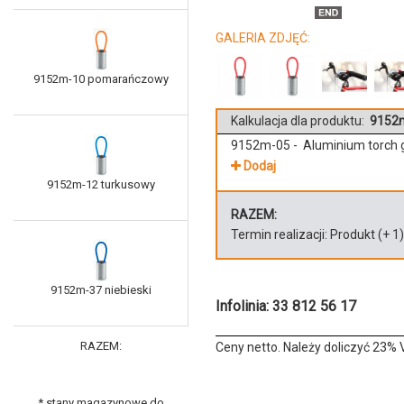
GALERIA ZDJĘĆ:
9152m-10 pomarańczowy
Kalkulacja dla produktu:
9152m-
9152m-05 - Aluminium torch g
Dodaj
9152m-12 turkusowy
RAZEM:
Termin realizacji:
Produkt
(+
1
9152m-37 niebieski
Infolinia: 33 812 56 17
RAZEM:
Ceny netto. Należy doliczyć 23% 
* stany magazynowe do