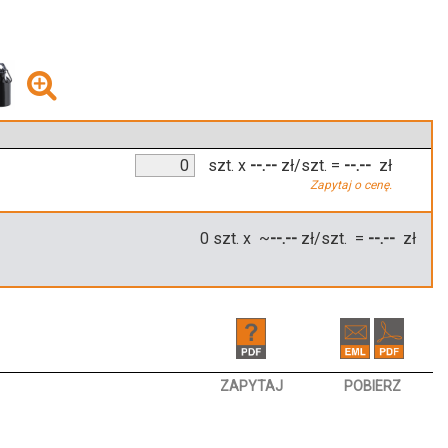
szt.
x
--.--
zł/szt.
=
--.--
zł
Zapytaj o cenę.
0
szt. x ~
--.--
zł/szt. =
--.--
zł
ZAPYTAJ
POBIERZ