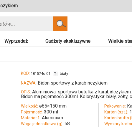
ńczykiem
Szukaj
Wyprzedaż
Gadżety ekskluzywne
Wielkie sta
KOD:
181574c-01
biały
Bidon sportowy z karabińczykiem
NAZWA:
Aluminiowa, sportowa butelka z karabińczykiem. 
OPIS:
Bidon ma pojemność 300ml. Kolorystyka: biały, żółty, 
ø65×150 mm
Ka
Wielkość:
Pakowanie:
300 ml
Pojemność:
Karton (szt.):
Aluminium
Materiał 1:
Karton brutto (
58
Waga jednostkowa (g):
Wymiary karto