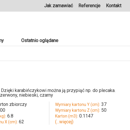
Jak zamawiać
Referencje
Kontakt
ny
Ostatnio oglądane
Dzięki karabińczykowi można ją przypiąć np. do plecaka.
czerwony, niebieski, czarny
rton zbiorczy
37
Wymiary kartonu Y (cm):
100
50
Wymiary kartonu Z (cm):
6.8
0.1147
kg):
Karton (m3):
62
(...więcej)
nu X (cm):