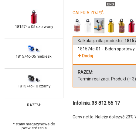
GALERIA ZDJĘĆ:
181574c-05 czerwony
Kalkulacja dla produktu:
18157
181574c-01 - Bidon sportowy
Dodaj
181574c-06 niebieski
RAZEM:
Termin realizacji:
Produkt
(+
3
181574c-10 czarny
Infolinia: 33 812 56 17
RAZEM:
Ceny netto. Należy doliczyć 23% 
* stany magazynowe do
potwierdzenia