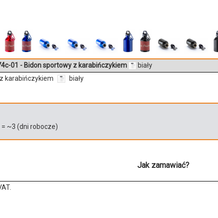
4c-01 - Bidon sportowy z karabińczykiem
biały
 z karabińczykiem
biały
)
= ~
3
(dni robocze)
Jak zamawiać?
VAT.