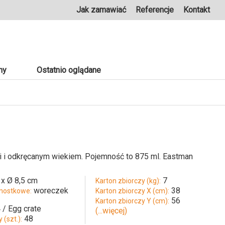
Jak zamawiać
Referencje
Kontakt
ny
Ostatnio oglądane
i i odkręcanym wiekiem. Pojemność to 875 ml. Eastman
 x Ø 8,5 cm
7
Karton zbiorczy (kg):
woreczek
38
nostkowe:
Karton zbiorczy X (cm):
56
Karton zbiorczy Y (cm):
 / Egg crate
(...więcej)
48
 (szt.):