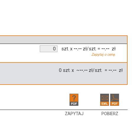
szt.
x
--.--
zł/szt.
=
--.--
zł
Zapytaj o cenę.
0
szt. x ~
--.--
zł/szt. =
--.--
zł
ZAPYTAJ
POBIERZ