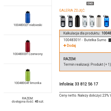
GALERIA ZDJĘĆ:
10048302f niebieski
Kalkulacja dla produktu:
10048
10048301f - Butelka Sumo
Dodaj
10048303f Czerwony
RAZEM:
Termin realizacji:
Produkt
(+
1
10048304f limonka
Infolinia: 33 812 56 17
Ceny netto. Należy doliczyć 23% 
RAZEM:
dostępna ilość:
45
szt.