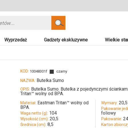
Szukaj
Wyprzedaż
Gadżety ekskluzywne
Wielkie sta
KOD:
10048301f
czarny
Butelka Sumo
NAZWA:
Butelka Sumo. Butelka z pojedynczymi ściankam
OPIS:
Tritan™ wolny od BPA.
Eastman Tritan™ wolny od
20,5
Materiał:
Wymiary:
BPA.
Pakowanie jed
104
foliowy
Waga netto (g):
20,5
24
Wysokość (cm):
Pakowanie:
8,5
Średnica (cm):
Karton zbiorczy