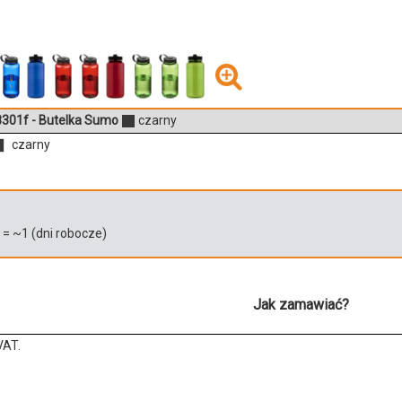
301f - Butelka Sumo
czarny
czarny
)
= ~
1
(dni robocze)
Jak zamawiać?
VAT.