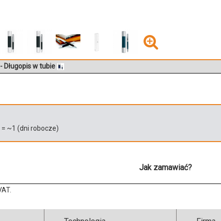
- Długopis w tubie
)
= ~
1
(dni robocze)
Jak zamawiać?
VAT.