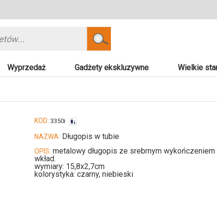
Szukaj
Wyprzedaż
Gadżety ekskluzywne
Wielkie sta
KOD:
3350i
Długopis w tubie
NAZWA:
metalowy długopis ze srebrnym wykończeniem i s
OPIS:
wkład.
wymiary: 15,8x2,7cm
kolorystyka: czarny, niebieski