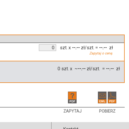
szt.
x
--.--
zł/szt.
=
--.--
zł
Zapytaj o cenę.
0
szt. x ~
--.--
zł/szt. =
--.--
zł
ZAPYTAJ
POBIERZ