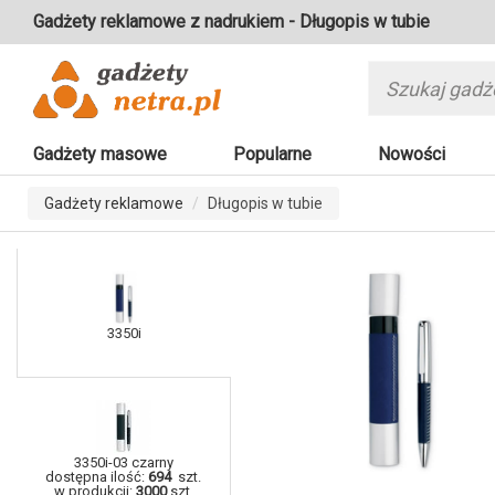
Gadżety reklamowe z nadrukiem - Długopis w tubie
Gadżety masowe
Popularne
Nowości
Gadżety reklamowe
Długopis w tubie
3350i
3350i-03 czarny
dostępna ilość:
694
szt.
w produkcji:
3000
szt.