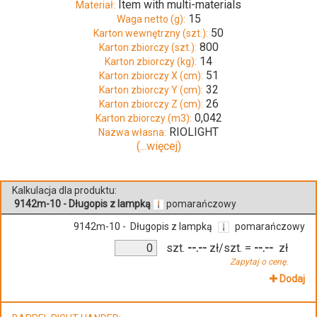
Item with multi-materials
Materiał:
15
Waga netto (g):
50
Karton wewnętrzny (szt.):
800
Karton zbiorczy (szt.):
14
Karton zbiorczy (kg):
51
Karton zbiorczy X (cm):
32
Karton zbiorczy Y (cm):
26
Karton zbiorczy Z (cm):
0,042
Karton zbiorczy (m3):
RIOLIGHT
Nazwa własna:
(...więcej)
Kalkulacja dla produktu:
9142m-10 - Długopis z lampką
pomarańczowy
9142m-10 - Długopis z lampką
pomarańczowy
szt.
--.--
zł/szt.
=
--.--
zł
Zapytaj o cenę.
Dodaj