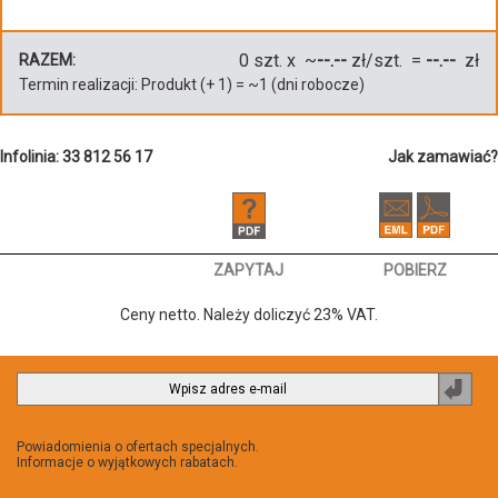
0
szt. x ~
--.--
zł/szt. =
--.--
zł
RAZEM:
Termin realizacji:
Produkt
(+
1
)
= ~
1
(dni robocze)
Infolinia: 33 812 56 17
Jak zamawiać?
ZAPYTAJ
POBIERZ
Ceny netto. Należy doliczyć 23% VAT.
Zapi
do
newsl
Powiadomienia o ofertach specjalnych.
Informacje o wyjątkowych rabatach.