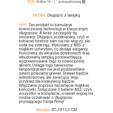
KOD:
9142m-10
pomarańczowy
Długopis z lampką
NAZWA:
Ten produkt to kumulacja
OPIS:
nowoczesnej technologi w klasycznym
długopisie. A teraz szczegóły tej
innowacji. Długopis przekręcany, czyli w
kobiecej torebce sam się nie włączy, ale
cuda się zdarzają. Wykonany z ABS z
miękkim uchwytem, co dodaje elegancji.
Końcówką do ekranów dotykowych oraz
wbudowaną lampką podświetlającą
wygrawerowane logo to nowoczesny
akcent. Uwaga logo naniesione
tampondrukiem nie jest podświetlane
zatem polecamy grawer. Grawer będzie
jednokolorowy, ale świecący, więc
przykład dla konkurencji będzie.
Włączanie poprzez naciśnięcie miękkiej
końcówki. Dołączone 3 baterie AG3, czyli
wszystko w komplecie, a nawet więcej niż
można oczekiwać o długopisu
promującego Twoja firmę!
Ø1,2X13,5 CM
Wymiary: