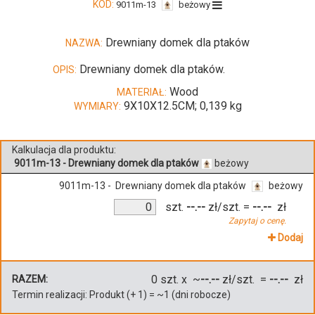
KOD:
9011m-13
beżowy
Drewniany domek dla ptaków
NAZWA:
Drewniany domek dla ptaków.
OPIS:
Wood
MATERIAŁ:
9X10X12.5CM; 0,139 kg
WYMIARY:
Kalkulacja dla produktu:
9011m-13 - Drewniany domek dla ptaków
beżowy
9011m-13 - Drewniany domek dla ptaków
beżowy
szt.
--.--
zł/szt.
=
--.--
zł
Zapytaj o cenę.
Dodaj
0
szt. x ~
--.--
zł/szt. =
--.--
zł
RAZEM:
Termin realizacji:
Produkt
(+
1
)
= ~
1
(dni robocze)