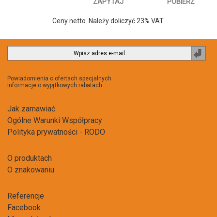
ZAPYTAJ
POBIERZ
Ceny netto. Należy doliczyć 23% VAT.
Zapi
do
newsl
Powiadomienia o ofertach specjalnych.
Informacje o wyjątkowych rabatach.
Jak zamawiać
Ogólne Warunki Współpracy
Polityka prywatności - RODO
O produktach
O znakowaniu
Referencje
Facebook