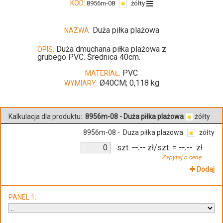
KOD:
8956m-08
żółty
Duża piłka plażowa
NAZWA:
Duża dmuchana piłka plażowa z
OPIS:
grubego PVC. Średnica 40cm.
PVC
MATERIAŁ:
Ø40CM; 0,118 kg
WYMIARY:
Kalkulacja dla produktu:
8956m-08 - Duża piłka plażowa
żółty
8956m-08 - Duża piłka plażowa
żółty
szt.
--.--
zł/szt.
=
--.--
zł
Zapytaj o cenę.
Dodaj
PANEL 1: