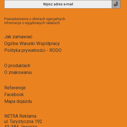
Zapi
do
newsl
Powiadomienia o ofertach specjalnych.
Informacje o wyjątkowych rabatach.
Jak zamawiać
Ogólne Warunki Współpracy
Polityka prywatności - RODO
O produktach
O znakowaniu
Referencje
Facebook
Mapa dojazdu
NETRA Reklama
ul. Turystyczna 192
43-384 Jaworze