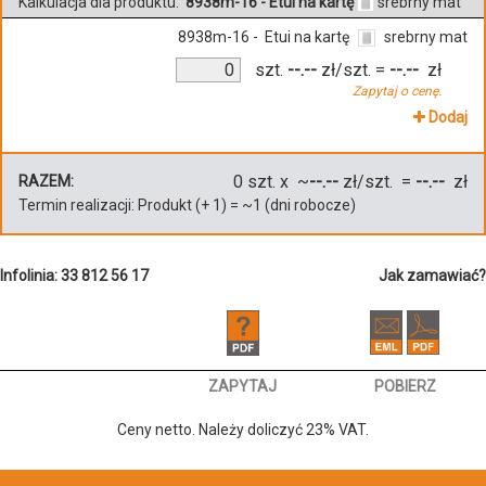
Kalkulacja dla produktu:
8938m-16 - Etui na kartę
srebrny mat
8938m-16 - Etui na kartę
srebrny mat
szt.
--.--
zł/szt.
=
--.--
zł
Zapytaj o cenę.
Dodaj
0
szt. x ~
--.--
zł/szt. =
--.--
zł
RAZEM:
Termin realizacji:
Produkt
(+
1
)
= ~
1
(dni robocze)
Infolinia: 33 812 56 17
Jak zamawiać?
ZAPYTAJ
POBIERZ
Ceny netto. Należy doliczyć 23% VAT.