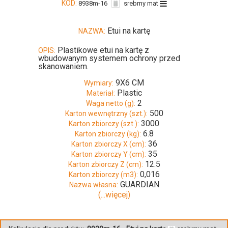
KOD:
8938m-16
srebrny mat
Etui na kartę
NAZWA:
Plastikowe etui na kartę z
OPIS:
wbudowanym systemem ochrony przed
skanowaniem.
9X6 CM
Wymiary:
Plastic
Materiał:
2
Waga netto (g):
500
Karton wewnętrzny (szt.):
3000
Karton zbiorczy (szt.):
6.8
Karton zbiorczy (kg):
36
Karton zbiorczy X (cm):
35
Karton zbiorczy Y (cm):
12.5
Karton zbiorczy Z (cm):
0,016
Karton zbiorczy (m3):
GUARDIAN
Nazwa własna:
(...więcej)