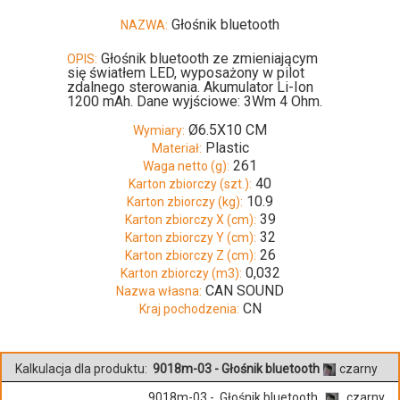
Głośnik bluetooth
NAZWA:
Głośnik bluetooth ze zmieniającym
OPIS:
się światłem LED, wyposażony w pilot
zdalnego sterowania. Akumulator Li-Ion
1200 mAh. Dane wyjściowe: 3Wm 4 Ohm.
Ø6.5X10 CM
Wymiary:
Plastic
Materiał:
261
Waga netto (g):
40
Karton zbiorczy (szt.):
10.9
Karton zbiorczy (kg):
39
Karton zbiorczy X (cm):
32
Karton zbiorczy Y (cm):
26
Karton zbiorczy Z (cm):
0,032
Karton zbiorczy (m3):
CAN SOUND
Nazwa własna:
CN
Kraj pochodzenia:
Kalkulacja dla produktu:
9018m-03 - Głośnik bluetooth
czarny
9018m-03 - Głośnik bluetooth
czarny