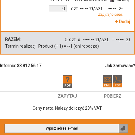
szt.
--.--
zł/szt.
=
--.--
zł
Zapytaj o cenę.
Dodaj
0
szt. x ~
--.--
zł/szt. =
--.--
zł
RAZEM:
Termin realizacji:
Produkt
(+
1
)
= ~
1
(dni robocze)
Infolinia: 33 812 56 17
Jak zamawiać?
ZAPYTAJ
POBIERZ
Ceny netto. Należy doliczyć 23% VAT.
Zapi