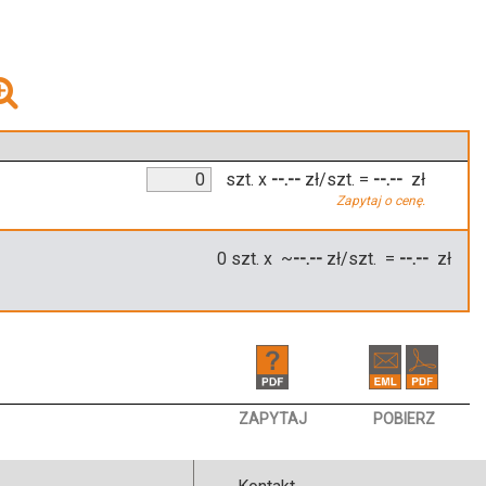
szt.
x
--.--
zł/szt.
=
--.--
zł
Zapytaj o cenę.
0
szt. x ~
--.--
zł/szt. =
--.--
zł
ZAPYTAJ
POBIERZ