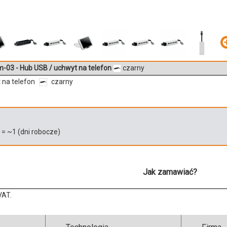
-03 - Hub USB / uchwyt na telefon
czarny
 na telefon
czarny
)
= ~
1
(dni robocze)
Jak zamawiać?
VAT.