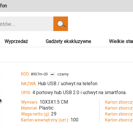
efon
Szukaj
Wyprzedaż
Gadżety ekskluzywne
Wielkie sta
KOD:
8937m-03
czarny
Hub USB / uchwyt na telefon
NAZWA:
4 portowy hub USB 2.0 i uchwyt na smartfona.
OPIS:
10X3X1.5 CM
Wymiary:
Karton zbiorczy
Plastic
Materiał:
Karton zbiorczy
29
Waga netto (g):
Karton zbiorcz
100
Karton wewnętrzny (szt.):
Karton zbiorcz