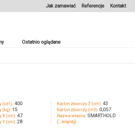
Jak zamawiać
Referencje
Kontakt
ny
Ostatnio oglądane
400
43
 (szt.):
Karton zbiorczy Z (cm):
15
0,057
 (kg):
Karton zbiorczy (m3):
47
SMARTHOLD
y X (cm):
Nazwa własna:
28
(...więcej)
y Y (cm):