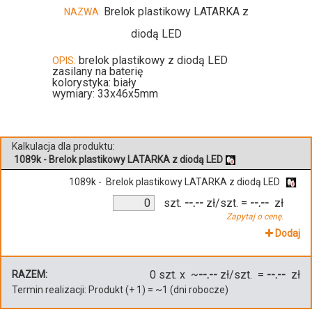
Brelok plastikowy LATARKA z
NAZWA:
diodą LED
brelok plastikowy z diodą LED
OPIS:
zasilany na baterię
kolorystyka: biały
wymiary: 33x46x5mm
Kalkulacja dla produktu:
1089k - Brelok plastikowy LATARKA z diodą LED
1089k - Brelok plastikowy LATARKA z diodą LED
szt.
--.--
zł/szt.
=
--.--
zł
Zapytaj o cenę.
Dodaj
0
szt. x ~
--.--
zł/szt. =
--.--
zł
RAZEM:
Termin realizacji:
Produkt
(+
1
)
= ~
1
(dni robocze)