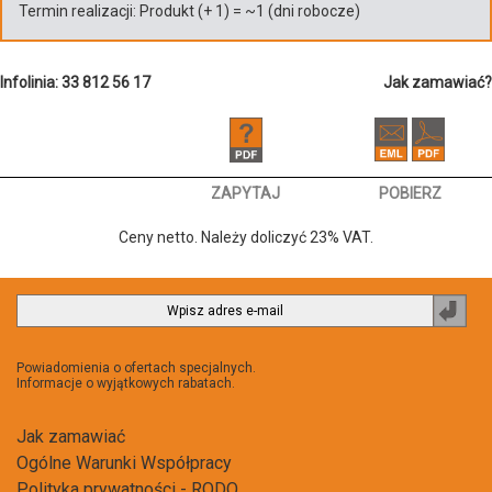
Termin realizacji:
Produkt
(+
1
)
= ~
1
(dni robocze)
Infolinia: 33 812 56 17
Jak zamawiać?
ZAPYTAJ
POBIERZ
Ceny netto. Należy doliczyć 23% VAT.
Zapi
do
newsl
Powiadomienia o ofertach specjalnych.
Informacje o wyjątkowych rabatach.
Jak zamawiać
Ogólne Warunki Współpracy
Polityka prywatności - RODO