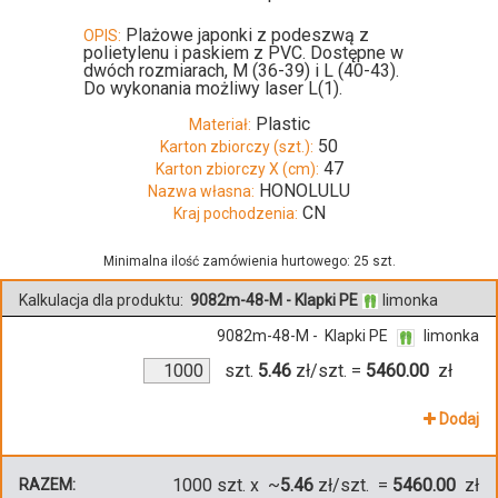
Plażowe japonki z podeszwą z
OPIS:
polietylenu i paskiem z PVC. Dostępne w
dwóch rozmiarach, M (36-39) i L (40-43).
Do wykonania możliwy laser L(1).
Plastic
Materiał:
50
Karton zbiorczy (szt.):
47
Karton zbiorczy X (cm):
HONOLULU
Nazwa własna:
CN
Kraj pochodzenia:
Minimalna ilość zamówienia hurtowego: 25 szt.
Kalkulacja dla produktu:
9082m-48-M - Klapki PE
limonka
9082m-48-M - Klapki PE
limonka
szt.
5.46
zł/szt.
=
5460.00
zł
Dodaj
1000
szt. x ~
5.46
zł/szt. =
5460.00
zł
RAZEM: