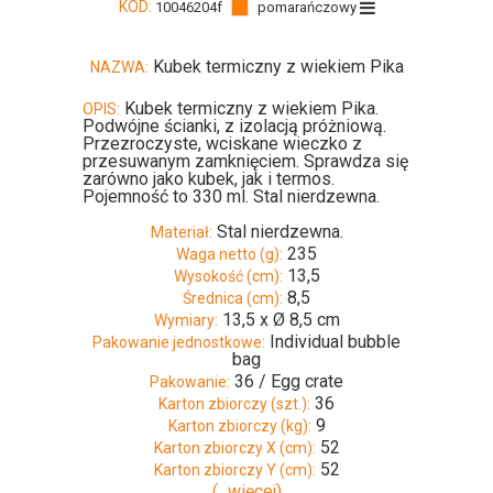
KOD:
10046204f
pomarańczowy
Kubek termiczny z wiekiem Pika
NAZWA:
Kubek termiczny z wiekiem Pika.
OPIS:
Podwójne ścianki, z izolacją próżniową.
Przezroczyste, wciskane wieczko z
przesuwanym zamknięciem. Sprawdza się
zarówno jako kubek, jak i termos.
Pojemność to 330 ml. Stal nierdzewna.
Stal nierdzewna.
Materiał:
235
Waga netto (g):
13,5
Wysokość (cm):
8,5
Średnica (cm):
13,5 x Ø 8,5 cm
Wymiary:
Individual bubble
Pakowanie jednostkowe:
bag
36 / Egg crate
Pakowanie:
36
Karton zbiorczy (szt.):
9
Karton zbiorczy (kg):
52
Karton zbiorczy X (cm):
52
Karton zbiorczy Y (cm):
(...więcej)