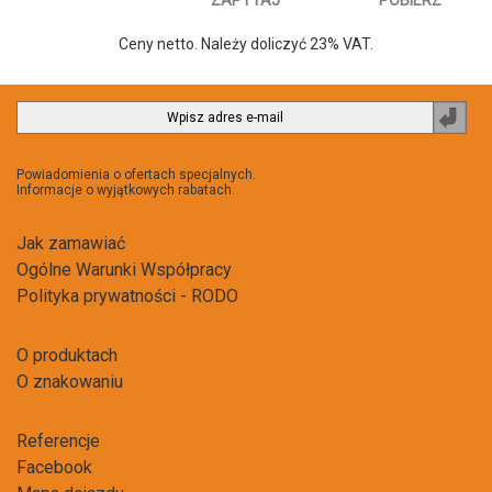
Ceny netto. Należy doliczyć 23% VAT.
Zapi
do
newsl
Powiadomienia o ofertach specjalnych.
Informacje o wyjątkowych rabatach.
Jak zamawiać
Ogólne Warunki Współpracy
Polityka prywatności - RODO
O produktach
O znakowaniu
Referencje
Facebook