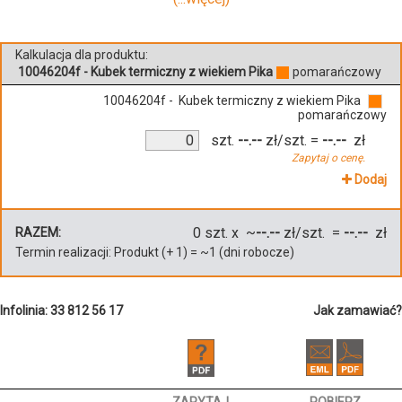
Kalkulacja dla produktu:
10046204f - Kubek termiczny z wiekiem Pika
pomarańczowy
10046204f - Kubek termiczny z wiekiem Pika
pomarańczowy
szt.
--.--
zł/szt.
=
--.--
zł
Zapytaj o cenę.
Dodaj
0
szt. x ~
--.--
zł/szt. =
--.--
zł
RAZEM:
Termin realizacji:
Produkt
(+
1
)
= ~
1
(dni robocze)
Infolinia: 33 812 56 17
Jak zamawiać?
ZAPYTAJ
POBIERZ