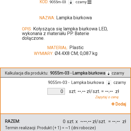
KOD:
9055m-03
czarny
Lampka biurkowa
NAZWA:
Kołysząca się lampka biurkowa LED,
OPIS:
wykonana z materiału PP. Baterie
dołączone.
Plastic
MATERIAŁ:
Ø4.4X8 CM; 0,087 kg
WYMIARY:
Kalkulacja dla produktu:
9055m-03 - Lampka biurkowa
czarny
9055m-03 - Lampka biurkowa
czarny
szt.
--.--
zł/szt.
=
--.--
zł
Zapytaj o cenę.
Dodaj
0
szt. x ~
--.--
zł/szt. =
--.--
zł
RAZEM:
Termin realizacji:
Produkt
(+
1
)
= ~
1
(dni robocze)