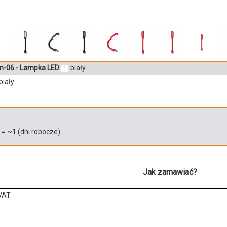
-06 - Lampka LED
biały
biały
)
= ~
1
(dni robocze)
Jak zamawiać?
VAT.