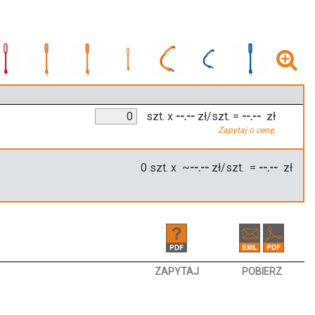
szt.
x
--.--
zł/szt.
=
--.--
zł
Zapytaj o cenę.
0
szt. x ~
--.--
zł/szt. =
--.--
zł
ZAPYTAJ
POBIERZ