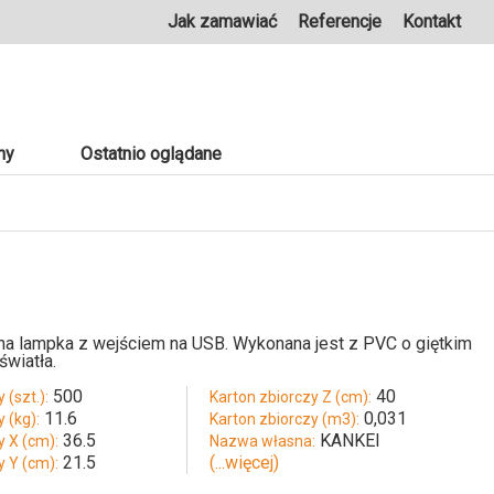
Jak zamawiać
Referencje
Kontakt
ny
Ostatnio oglądane
na lampka z wejściem na USB. Wykonana jest z PVC o giętkim
światła.
500
40
 (szt.):
Karton zbiorczy Z (cm):
11.6
0,031
 (kg):
Karton zbiorczy (m3):
36.5
KANKEI
y X (cm):
Nazwa własna:
21.5
(...więcej)
y Y (cm):