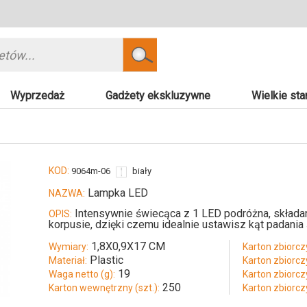
Szukaj
Wyprzedaż
Gadżety ekskluzywne
Wielkie sta
KOD:
9064m-06
biały
Lampka LED
NAZWA:
Intensywnie świecąca z 1 LED podróżna, składa
OPIS:
korpusie, dzięki czemu idealnie ustawisz kąt padania 
1,8X0,9X17 CM
Wymiary:
Karton zbiorczy
Plastic
Materiał:
Karton zbiorczy
19
Waga netto (g):
Karton zbiorcz
250
Karton wewnętrzny (szt.):
Karton zbiorcz