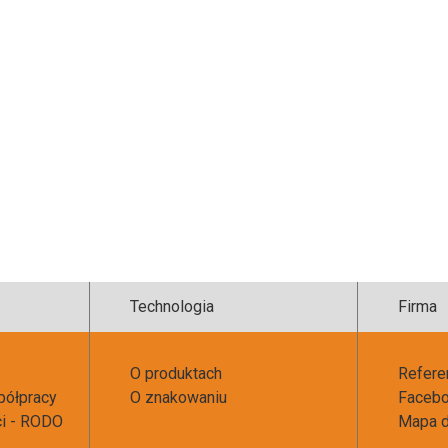
Technologia
Firma
O produktach
Refere
półpracy
O znakowaniu
Faceb
ci - RODO
Mapa d