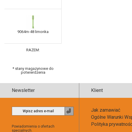
9064m-48 limonka
RAZEM:
* stany magazynowe do
potwierdzenia
Newsletter
Klient
Jak zamawiać
Zapisz
Ogólne Warunki Ws
do
newslettera
Polityka prywatnoś
Powiadomienia o ofertach
specjalnych.