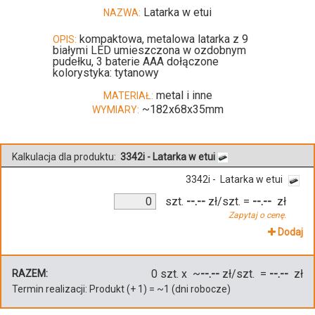
Latarka w etui
NAZWA:
kompaktowa, metalowa latarka z 9
OPIS:
białymi LED umieszczona w ozdobnym
pudełku, 3 baterie AAA dołączone
kolorystyka: tytanowy
metal i inne
MATERIAŁ:
~182x68x35mm
WYMIARY:
Kalkulacja dla produktu:
3342i - Latarka w etui
3342i - Latarka w etui
szt.
--.--
zł/szt.
=
--.--
zł
Zapytaj o cenę.
Dodaj
0
szt. x ~
--.--
zł/szt. =
--.--
zł
RAZEM:
Termin realizacji:
Produkt
(+
1
)
= ~
1
(dni robocze)