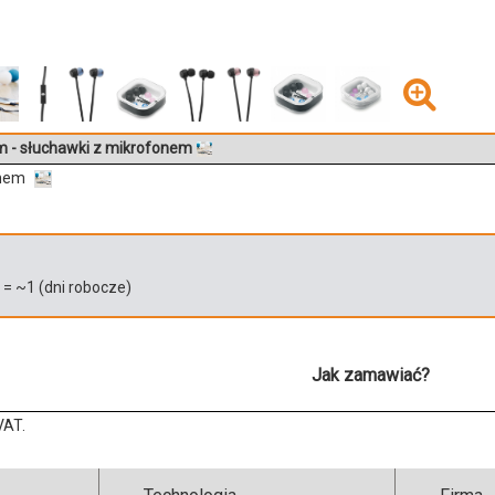
 - słuchawki z mikrofonem
onem
)
= ~
1
(dni robocze)
Jak zamawiać?
VAT.