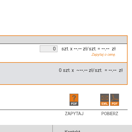
szt.
x
--.--
zł/szt.
=
--.--
zł
Zapytaj o cenę.
0
szt. x ~
--.--
zł/szt. =
--.--
zł
ZAPYTAJ
POBIERZ