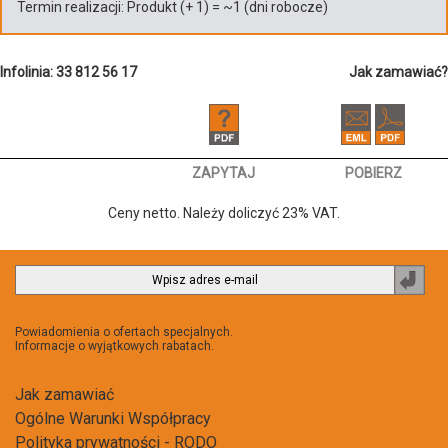
Termin realizacji:
Produkt
(+
1
)
= ~
1
(dni robocze)
Infolinia: 33 812 56 17
Jak zamawiać?
ZAPYTAJ
POBIERZ
Ceny netto. Należy doliczyć 23% VAT.
Zapi
do
newsl
Powiadomienia o ofertach specjalnych.
Informacje o wyjątkowych rabatach.
Jak zamawiać
Ogólne Warunki Współpracy
Polityka prywatności - RODO