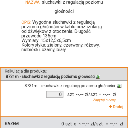
słuchawki z regulacją poziomu
NAZWA:
głośności
Wygodne słuchawki z regulacją
OPIS:
poziomu głośności w kablu oraz izolacją
od dźwiękow z otoczenia. Długość
przewodu 135cm
Wymiary: 15x12,5x6,5cm
Kolorystyka: zielony, czerwony, różowy,
niebieski, czarny, biały
Kalkulacja dla produktu:
8731m - słuchawki z regulacją poziomu głośności
8731m - słuchawki z regulacją poziomu głośności
szt.
--.--
zł/szt.
=
--.--
zł
Zapytaj o cenę.
Dodaj
0
szt. x ~
--.--
zł/szt. =
--.--
zł
RAZEM: