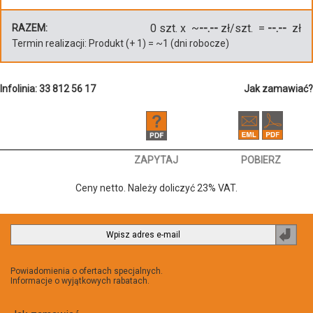
0
szt. x ~
--.--
zł/szt. =
--.--
zł
RAZEM:
Termin realizacji:
Produkt
(+
1
)
= ~
1
(dni robocze)
Infolinia: 33 812 56 17
Jak zamawiać?
ZAPYTAJ
POBIERZ
Ceny netto. Należy doliczyć 23% VAT.
Zapi
do
newsl
Powiadomienia o ofertach specjalnych.
Informacje o wyjątkowych rabatach.