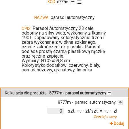
KOD:
8777m
parasol automatyczny
NAZWA:
Parasol Automatyczny 23 cale
OPIS:
odporny na silny wiatr, wykonany z tkaniny
190T. Dopasowany kolorystycznie trzon i
żebra wykonane z włókna szklanego,
czarne zakończenia z plastiku. Parasol
posiada prostą czarną plastikową rączkę
oraz ręczne zapięcie.
Wymiary: Ø102x59,8 cm
Kolorystyka dodatków: czerwony, biały,
pomarańczowy, granatowy, limonka
Kalkulacja dla produktu:
8777m - parasol automatyczny
8777m - parasol automatyczny
szt.
--.--
zł/szt.
=
--.--
zł
Zapytaj o cenę.
Dodaj