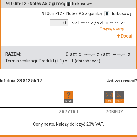
9100m-12 - Notes A5 z gumką
turkusowy
9100m-12 - Notes A5 z gumką
turkusowy
szt.
--.--
zł/szt.
=
--.--
zł
Zapytaj o cenę.
Dodaj
0
szt. x ~
--.--
zł/szt. =
--.--
zł
RAZEM:
Termin realizacji:
Produkt
(+
1
)
= ~
1
(dni robocze)
Infolinia: 33 812 56 17
Jak zamawiać?
ZAPYTAJ
POBIERZ
Ceny netto. Należy doliczyć 23% VAT.