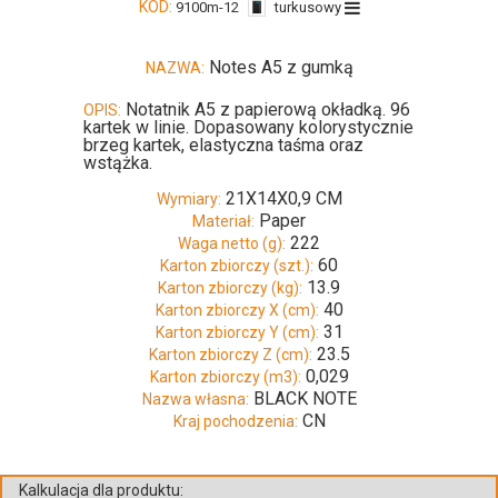
KOD:
9100m-12
turkusowy
Notes A5 z gumką
NAZWA:
Notatnik A5 z papierową okładką. 96
OPIS:
kartek w linie. Dopasowany kolorystycznie
brzeg kartek, elastyczna taśma oraz
wstążka.
21X14X0,9 CM
Wymiary:
Paper
Materiał:
222
Waga netto (g):
60
Karton zbiorczy (szt.):
13.9
Karton zbiorczy (kg):
40
Karton zbiorczy X (cm):
31
Karton zbiorczy Y (cm):
23.5
Karton zbiorczy Z (cm):
0,029
Karton zbiorczy (m3):
BLACK NOTE
Nazwa własna:
CN
Kraj pochodzenia:
Kalkulacja dla produktu: