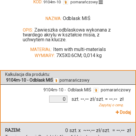
KOD:
9104m-10
pomarańczowy
Odblask MIŚ
NAZWA:
Zawieszka odblaskowa wykonana z
OPIS:
twardego akrylu w kształcie misia, z
uchwytem na klucze.
Item with multi-materials
MATERIAŁ:
7X5X0.6CM; 0,014 kg
WYMIARY:
Kalkulacja dla produktu:
9104m-10 - Odblask MIŚ
pomarańczowy
9104m-10 - Odblask MIŚ
pomarańczowy
szt.
--.--
zł/szt.
=
--.--
zł
Zapytaj o cenę.
Dodaj
0
szt. x ~
--.--
zł/szt. =
--.--
zł
RAZEM: