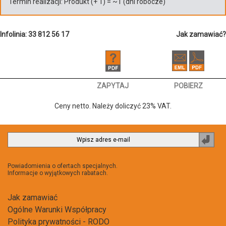
Termin realizacji:
Produkt
(+
1
)
= ~
1
(dni robocze)
Infolinia: 33 812 56 17
Jak zamawiać?
ZAPYTAJ
POBIERZ
Ceny netto. Należy doliczyć 23% VAT.
Zapi
do
newsl
Powiadomienia o ofertach specjalnych.
Informacje o wyjątkowych rabatach.
Jak zamawiać
Ogólne Warunki Współpracy
Polityka prywatności - RODO