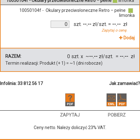
10050104f - Okulary przeciwsłoneczne Retro – pełne
limonka
10050104f - Okulary przeciwsłoneczne Retro – pełne
limonka
szt.
--.--
zł/szt.
=
--.--
zł
Zapytaj o cenę.
Dodaj
0
szt. x ~
--.--
zł/szt. =
--.--
zł
RAZEM:
Termin realizacji:
Produkt
(+
1
)
= ~
1
(dni robocze)
Infolinia: 33 812 56 17
Jak zamawiać?
ZAPYTAJ
POBIERZ
Ceny netto. Należy doliczyć 23% VAT.