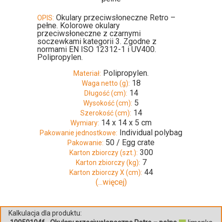
Okulary przeciwsłoneczne Retro –
OPIS:
pełne. Kolorowe okulary
przeciwsłoneczne z czarnymi
soczewkami kategorii 3. Zgodne z
normami EN ISO 12312-1 i UV400.
Polipropylen.
Polipropylen.
Materiał:
18
Waga netto (g):
14
Długość (cm):
5
Wysokość (cm):
14
Szerokość (cm):
14 x 14 x 5 cm
Wymiary:
Individual polybag
Pakowanie jednostkowe:
50 / Egg crate
Pakowanie:
300
Karton zbiorczy (szt.):
7
Karton zbiorczy (kg):
44
Karton zbiorczy X (cm):
(...więcej)
Kalkulacja dla produktu: