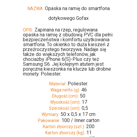
Opaska na ramię do smartfona
NAZWA:
dotykowego Gofax
Zapinana na rzep, regulowana
OPIS:
opaska na ramię z obudową PVC dla pełni
bezpieczeństwa i komfortu użytkowania
smartfona. To okienko to duża kieszeń z
przeźroczystego tworzywa. Nadaje się
także do większych telefonów, jak
chociażby iPhone 6(S)-Plus czy też
Samsung S6. Jej kolejnym atutem jest
poręczna kieszonka na klucze lub drobne
monety. Poliester.
Poliester.
Materiał:
46
Waga netto (g):
50
Długość (cm):
17
Wysokość (cm):
0,5
Szerokość (cm):
50 x 0,5 x 17 cm
Wymiary:
100 / Inner carton
Pakowanie:
200
Karton zbiorczy (szt.):
11
Karton zbiorczy (kg):