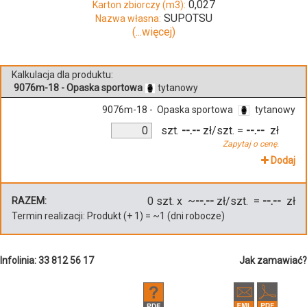
0,027
Karton zbiorczy (m3):
SUPOTSU
Nazwa własna:
(...więcej)
Kalkulacja dla produktu:
9076m-18 - Opaska sportowa
tytanowy
9076m-18 - Opaska sportowa
tytanowy
szt.
--.--
zł/szt.
=
--.--
zł
Zapytaj o cenę.
Dodaj
0
szt. x ~
--.--
zł/szt. =
--.--
zł
RAZEM:
Termin realizacji:
Produkt
(+
1
)
= ~
1
(dni robocze)
Infolinia: 33 812 56 17
Jak zamawiać?