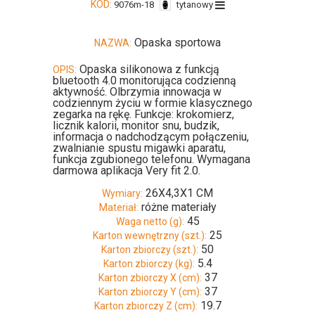
KOD:
9076m-18
tytanowy
Opaska sportowa
NAZWA:
Opaska silikonowa z funkcją
OPIS:
bluetooth 4.0 monitorująca codzienną
aktywność. Olbrzymia innowacja w
codziennym życiu w formie klasycznego
zegarka na rękę. Funkcje: krokomierz,
licznik kalorii, monitor snu, budzik,
informacja o nadchodzącym połączeniu,
zwalnianie spustu migawki aparatu,
funkcja zgubionego telefonu. Wymagana
darmowa aplikacja Very fit 2.0.
26X4,3X1 CM
Wymiary:
różne materiały
Materiał:
45
Waga netto (g):
25
Karton wewnętrzny (szt.):
50
Karton zbiorczy (szt.):
5.4
Karton zbiorczy (kg):
37
Karton zbiorczy X (cm):
37
Karton zbiorczy Y (cm):
19.7
Karton zbiorczy Z (cm):