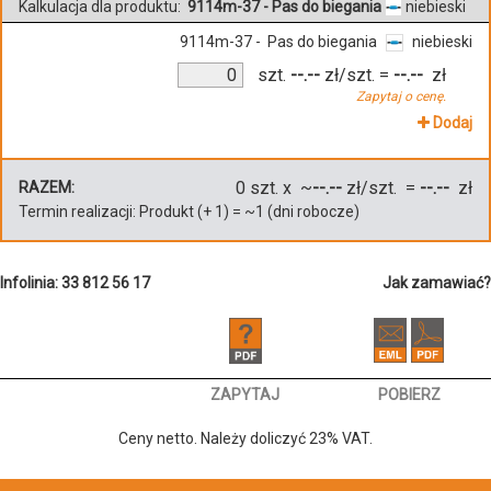
Kalkulacja dla produktu:
9114m-37 - Pas do biegania
niebieski
9114m-37 - Pas do biegania
niebieski
szt.
--.--
zł/szt.
=
--.--
zł
Zapytaj o cenę.
Dodaj
0
szt. x ~
--.--
zł/szt. =
--.--
zł
RAZEM:
Termin realizacji:
Produkt
(+
1
)
= ~
1
(dni robocze)
Infolinia: 33 812 56 17
Jak zamawiać?
ZAPYTAJ
POBIERZ
Ceny netto. Należy doliczyć 23% VAT.