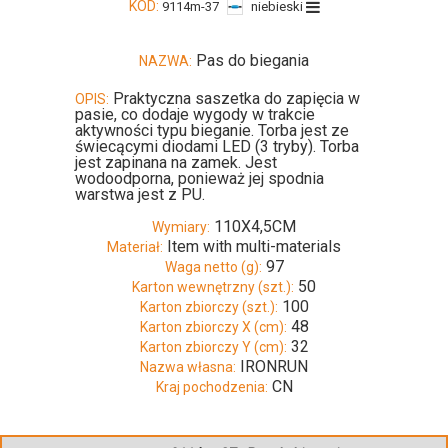
KOD:
9114m-37
niebieski
Pas do biegania
NAZWA:
Praktyczna saszetka do zapięcia w
OPIS:
pasie, co dodaje wygody w trakcie
aktywności typu bieganie. Torba jest ze
świecącymi diodami LED (3 tryby). Torba
jest zapinana na zamek. Jest
wodoodporna, ponieważ jej spodnia
warstwa jest z PU.
110X4,5CM
Wymiary:
Item with multi-materials
Materiał:
97
Waga netto (g):
50
Karton wewnętrzny (szt.):
100
Karton zbiorczy (szt.):
48
Karton zbiorczy X (cm):
32
Karton zbiorczy Y (cm):
IRONRUN
Nazwa własna:
CN
Kraj pochodzenia: