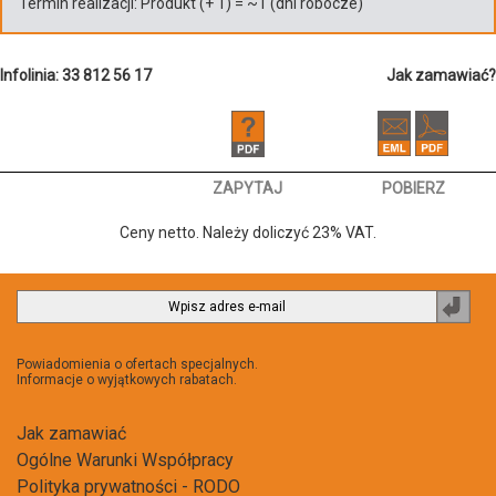
Termin realizacji:
Produkt
(+
1
)
= ~
1
(dni robocze)
Infolinia: 33 812 56 17
Jak zamawiać?
ZAPYTAJ
POBIERZ
Ceny netto. Należy doliczyć 23% VAT.
Zapi
do
newsl
Powiadomienia o ofertach specjalnych.
Informacje o wyjątkowych rabatach.
Jak zamawiać
Ogólne Warunki Współpracy
Polityka prywatności - RODO