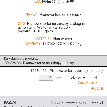
KOD:
8968m-06
biały
Pionowa torba na zakupy
NAZWA:
Pionowa torba na zakupy z długimi
OPIS:
uchwytami. Wykonana z surówki
papierowej 100 gr/m².
Non woven
MATERIAŁ:
38X16X42CM; 0,094 kg
WYMIARY:
Kalkulacja dla produktu:
8968m-06 - Pionowa torba na zakupy
biały
8968m-06 - Pionowa torba na zakupy
biały
szt.
--.--
zł/szt.
=
--.--
zł
Zapytaj o cenę.
Dodaj
0
szt. x ~
--.--
zł/szt. =
--.--
zł
RAZEM: