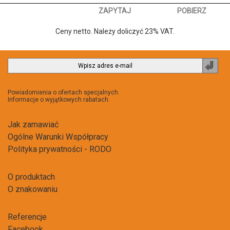
ZAPYTAJ
POBIERZ
Ceny netto. Należy doliczyć 23% VAT.
Zapi
do
newsl
Powiadomienia o ofertach specjalnych.
Informacje o wyjątkowych rabatach.
Jak zamawiać
Ogólne Warunki Współpracy
Polityka prywatności - RODO
O produktach
O znakowaniu
Referencje
Facebook