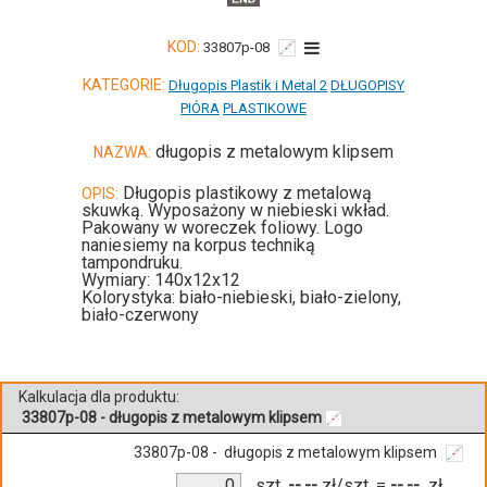
KOD:
33807p-08
KATEGORIE:
Długopis Plastik i Metal 2
DŁUGOPISY
PIÓRA
PLASTIKOWE
długopis z metalowym klipsem
NAZWA:
Długopis plastikowy z metalową
OPIS:
skuwką. Wyposażony w niebieski wkład.
Pakowany w woreczek foliowy. Logo
naniesiemy na korpus techniką
tampondruku.
Wymiary: 140x12x12
Kolorystyka: biało-niebieski, biało-zielony,
biało-czerwony
Kalkulacja dla produktu:
33807p-08 - długopis z metalowym klipsem
33807p-08 - długopis z metalowym klipsem
szt.
--.--
zł/szt.
=
--.--
zł