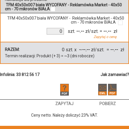
TFM 40x50x007 biała WYCOFANY - Reklamówka Market - 40x50
cm - 70 mikronów BIAŁA
TFM 40x50x007 biała WYCOFANY - Reklamówka Market - 40x50
cm - 70 mikronów BIAŁA
szt.
--.--
zł/szt.
=
--.--
zł
Zapytaj o cenę.
0
szt. x ~
--.--
zł/szt. =
--.--
zł
RAZEM:
Termin realizacji:
Produkt
(+
3
)
= ~
3
(dni robocze)
Infolinia: 33 812 56 17
Jak zamawiać?
ZAPYTAJ
POBIERZ
Ceny netto. Należy doliczyć 23% VAT.