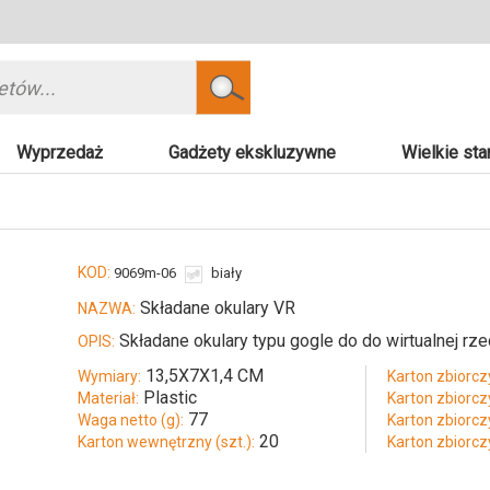
Szukaj
Wyprzedaż
Gadżety ekskluzywne
Wielkie sta
KOD:
9069m-06
biały
Składane okulary VR
NAZWA:
Składane okulary typu gogle do do wirtualnej rz
OPIS:
13,5X7X1,4 CM
Wymiary:
Karton zbiorczy
Plastic
Materiał:
Karton zbiorczy
77
Waga netto (g):
Karton zbiorcz
20
Karton wewnętrzny (szt.):
Karton zbiorcz