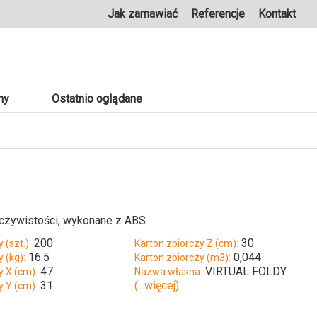
Jak zamawiać
Referencje
Kontakt
ny
Ostatnio oglądane
eczywistości, wykonane z ABS.
200
30
 (szt.):
Karton zbiorczy Z (cm):
16.5
0,044
 (kg):
Karton zbiorczy (m3):
47
VIRTUAL FOLDY
y X (cm):
Nazwa własna:
31
(...więcej)
y Y (cm):