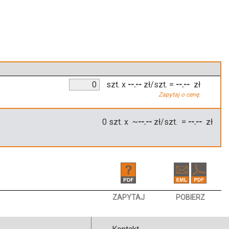
szt.
x
--.--
zł/szt.
=
--.--
zł
Zapytaj o cenę.
0
szt. x ~
--.--
zł/szt. =
--.--
zł
ZAPYTAJ
POBIERZ