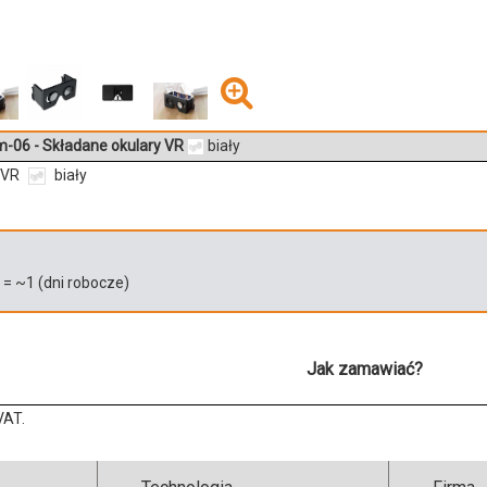
-06 - Składane okulary VR
biały
 VR
biały
)
= ~
1
(dni robocze)
Jak zamawiać?
VAT.