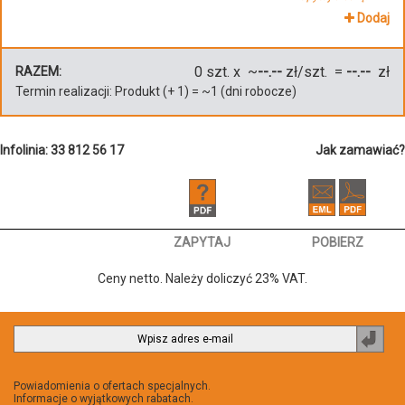
Dodaj
0
szt. x ~
--.--
zł/szt. =
--.--
zł
RAZEM:
Termin realizacji:
Produkt
(+
1
)
= ~
1
(dni robocze)
Infolinia: 33 812 56 17
Jak zamawiać?
ZAPYTAJ
POBIERZ
Ceny netto. Należy doliczyć 23% VAT.
Zapi
do
newsl
Powiadomienia o ofertach specjalnych.
Informacje o wyjątkowych rabatach.