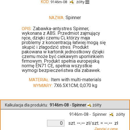
KOD:
9146m-08
żółty
Spinner
NAZWA:
Zabawka-antystres Spinner,
OPIS:
wykonana z ABS. Przedmiot zajmujący
ręce, dzięki czemu Ci, którzy maja
problemy z koncentracją łatwiej mogą się
skupić i złagodzić stres. Produkt
pakowana w kartonik jednostkowy dzięki
czemu może być ciekawym upominkiem
firmowym. Produkt spełnia europejską
normę EN71 CE, spełnia wszystkie
wymogi bezpieczeństwa dla zabawek.
Item with multi-materials
MATERIAŁ:
7X6.5X1CM; 0,070 kg
WYMIARY:
Kalkulacja dla produktu:
9146m-08 - Spinner
żółty
9146m-08 - Spinner
żółty
szt.
--.--
zł/szt.
=
--.--
zł
Zapytaj o cenę.