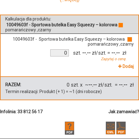
Kalkulacja dla produktu:
10049603f - Sportowa butelka Easy Squeezy – kolorowa
pomarańczowy ,czarny
10049603f - Sportowa butelka Easy Squeezy – kolorowa
pomarańczowy ,czarny
szt.
--.--
zł/szt.
=
--.--
zł
Zapytaj o cenę.
Dodaj
0
szt. x ~
--.--
zł/szt. =
--.--
zł
RAZEM:
Termin realizacji:
Produkt
(+
1
)
= ~
1
(dni robocze)
Infolinia: 33 812 56 17
Jak zamawiać?