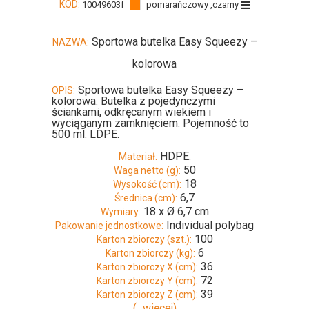
KOD:
10049603f
pomarańczowy ,czarny
Sportowa butelka Easy Squeezy –
NAZWA:
kolorowa
Sportowa butelka Easy Squeezy –
OPIS:
kolorowa. Butelka z pojedynczymi
ściankami, odkręcanym wiekiem i
wyciąganym zamknięciem. Pojemność to
500 ml. LDPE.
HDPE.
Materiał:
50
Waga netto (g):
18
Wysokość (cm):
6,7
Średnica (cm):
18 x Ø 6,7 cm
Wymiary:
Individual polybag
Pakowanie jednostkowe:
100
Karton zbiorczy (szt.):
6
Karton zbiorczy (kg):
36
Karton zbiorczy X (cm):
72
Karton zbiorczy Y (cm):
39
Karton zbiorczy Z (cm):
(...więcej)