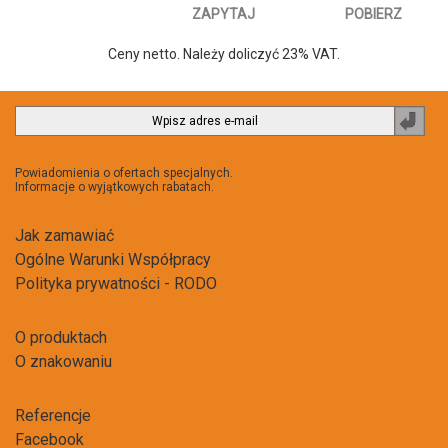
ZAPYTAJ
POBIERZ
Ceny netto. Należy doliczyć 23% VAT.
Zapi
do
newsl
Powiadomienia o ofertach specjalnych.
Informacje o wyjątkowych rabatach.
Jak zamawiać
Ogólne Warunki Współpracy
Polityka prywatności - RODO
O produktach
O znakowaniu
Referencje
Facebook