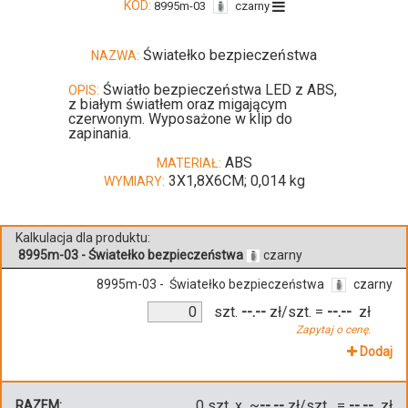
KOD:
8995m-03
czarny
Światełko bezpieczeństwa
NAZWA:
Światło bezpieczeństwa LED z ABS,
OPIS:
z białym światłem oraz migającym
czerwonym. Wyposażone w klip do
zapinania.
ABS
MATERIAŁ:
3X1,8X6CM; 0,014 kg
WYMIARY:
Kalkulacja dla produktu:
8995m-03 - Światełko bezpieczeństwa
czarny
8995m-03 - Światełko bezpieczeństwa
czarny
szt.
--.--
zł/szt.
=
--.--
zł
Zapytaj o cenę.
Dodaj
0
szt. x ~
--.--
zł/szt. =
--.--
zł
RAZEM: