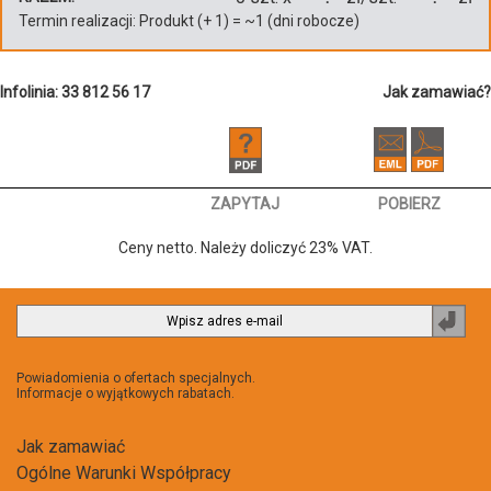
Termin realizacji:
Produkt
(+
1
)
= ~
1
(dni robocze)
Infolinia: 33 812 56 17
Jak zamawiać?
ZAPYTAJ
POBIERZ
Ceny netto. Należy doliczyć 23% VAT.
Zapi
do
newsl
Powiadomienia o ofertach specjalnych.
Informacje o wyjątkowych rabatach.
Jak zamawiać
Ogólne Warunki Współpracy