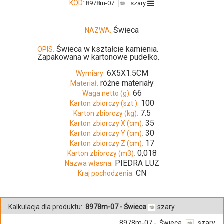
KOD:
8978m-07
szary
Świeca
NAZWA:
Świeca w kształcie kamienia.
OPIS:
Zapakowana w kartonowe pudełko.
6X5X1.5CM
Wymiary:
różne materiały
Materiał:
66
Waga netto (g):
100
Karton zbiorczy (szt.):
7.5
Karton zbiorczy (kg):
35
Karton zbiorczy X (cm):
30
Karton zbiorczy Y (cm):
17
Karton zbiorczy Z (cm):
0,018
Karton zbiorczy (m3):
PIEDRA LUZ
Nazwa własna:
CN
Kraj pochodzenia:
Kalkulacja dla produktu:
8978m-07 - Świeca
szary
8978m-07 - Świeca
szary