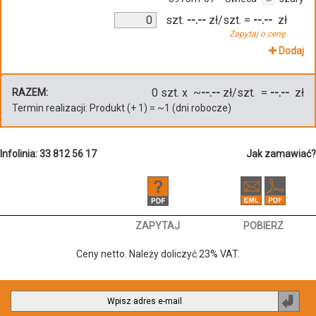
szt.
--.--
zł/szt.
=
--.--
zł
Zapytaj o cenę.
Dodaj
0
szt. x ~
--.--
zł/szt. =
--.--
zł
RAZEM:
Termin realizacji:
Produkt
(+
1
)
= ~
1
(dni robocze)
Infolinia: 33 812 56 17
Jak zamawiać?
ZAPYTAJ
POBIERZ
Ceny netto. Należy doliczyć 23% VAT.
Zapi