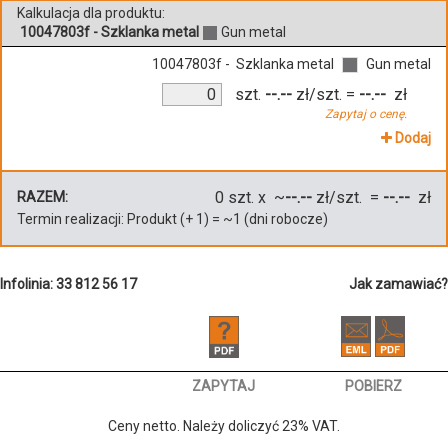
Kalkulacja dla produktu:
10047803f - Szklanka metal
Gun metal
10047803f - Szklanka metal
Gun metal
szt.
--.--
zł/szt.
=
--.--
zł
Zapytaj o cenę.
Dodaj
0
szt. x ~
--.--
zł/szt. =
--.--
zł
RAZEM:
Termin realizacji:
Produkt
(+
1
)
= ~
1
(dni robocze)
Infolinia: 33 812 56 17
Jak zamawiać?
ZAPYTAJ
POBIERZ
Ceny netto. Należy doliczyć 23% VAT.