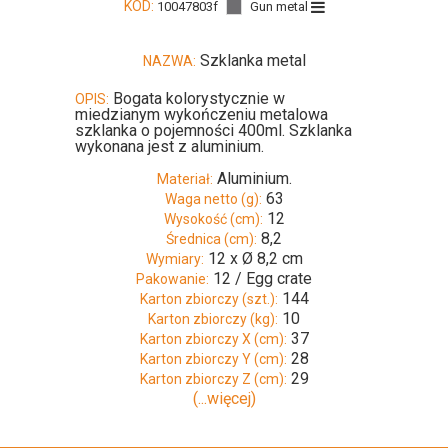
KOD:
10047803f
Gun metal
Szklanka metal
NAZWA:
Bogata kolorystycznie w
OPIS:
miedzianym wykończeniu metalowa
szklanka o pojemności 400ml. Szklanka
wykonana jest z aluminium.
Aluminium.
Materiał:
63
Waga netto (g):
12
Wysokość (cm):
8,2
Średnica (cm):
12 x Ø 8,2 cm
Wymiary:
12 / Egg crate
Pakowanie:
144
Karton zbiorczy (szt.):
10
Karton zbiorczy (kg):
37
Karton zbiorczy X (cm):
28
Karton zbiorczy Y (cm):
29
Karton zbiorczy Z (cm):
(...więcej)