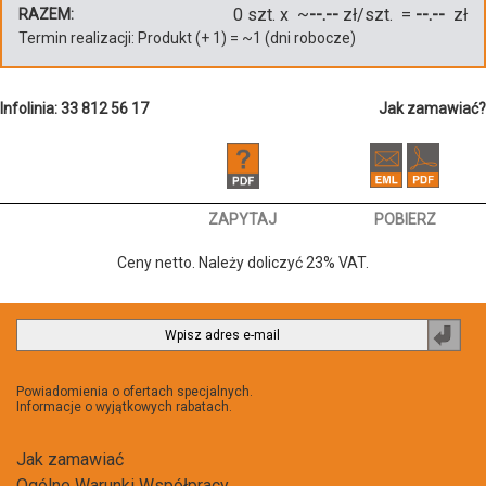
0
szt. x ~
--.--
zł/szt. =
--.--
zł
RAZEM:
Termin realizacji:
Produkt
(+
1
)
= ~
1
(dni robocze)
Infolinia: 33 812 56 17
Jak zamawiać?
ZAPYTAJ
POBIERZ
Ceny netto. Należy doliczyć 23% VAT.
Zapi
do
newsl
Powiadomienia o ofertach specjalnych.
Informacje o wyjątkowych rabatach.
Jak zamawiać
Ogólne Warunki Współpracy