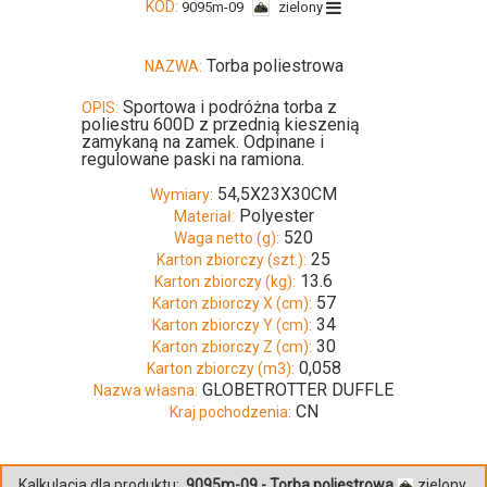
KOD:
9095m-09
zielony
Torba poliestrowa
NAZWA:
Sportowa i podróżna torba z
OPIS:
poliestru 600D z przednią kieszenią
zamykaną na zamek. Odpinane i
regulowane paski na ramiona.
54,5X23X30CM
Wymiary:
Polyester
Materiał:
520
Waga netto (g):
25
Karton zbiorczy (szt.):
13.6
Karton zbiorczy (kg):
57
Karton zbiorczy X (cm):
34
Karton zbiorczy Y (cm):
30
Karton zbiorczy Z (cm):
0,058
Karton zbiorczy (m3):
GLOBETROTTER DUFFLE
Nazwa własna:
CN
Kraj pochodzenia:
Kalkulacja dla produktu:
9095m-09 - Torba poliestrowa
zielony