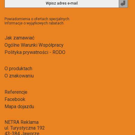
Zapi
do
newsl
Powiadomienia o ofertach specjalnych.
Informacje o wyjątkowych rabatach.
Jak zamawiać
Ogólne Warunki Współpracy
Polityka prywatności - RODO
O produktach
O znakowaniu
Referencje
Facebook
Mapa dojazdu
NETRA Reklama
ul. Turystyczna 192
43-384 Jaworze