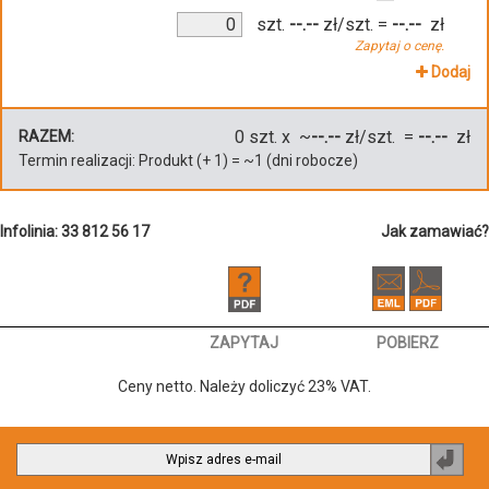
szt.
--.--
zł/szt.
=
--.--
zł
Zapytaj o cenę.
Dodaj
0
szt. x ~
--.--
zł/szt. =
--.--
zł
RAZEM:
Termin realizacji:
Produkt
(+
1
)
= ~
1
(dni robocze)
Infolinia: 33 812 56 17
Jak zamawiać?
ZAPYTAJ
POBIERZ
Ceny netto. Należy doliczyć 23% VAT.
Zapi
do