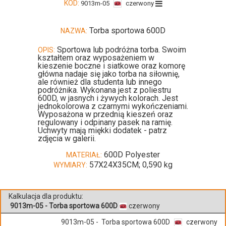
KOD:
9013m-05
czerwony
Torba sportowa 600D
NAZWA:
Sportowa lub podróżna torba. Swoim
OPIS:
kształtem oraz wyposażeniem w
kieszenie boczne i siatkowe oraz komorę
główna nadaje się jako torba na siłownię,
ale również dla studenta lub innego
podróżnika. Wykonana jest z poliestru
600D, w jasnych i żywych kolorach. Jest
jednokolorowa z czarnymi wykończeniami.
Wyposażona w przednią kieszeń oraz
regulowany i odpinany pasek na ramię.
Uchwyty mają miękki dodatek - patrz
zdjęcia w galerii.
600D Polyester
MATERIAŁ:
57X24X35CM; 0,590 kg
WYMIARY:
Kalkulacja dla produktu:
9013m-05 - Torba sportowa 600D
czerwony
9013m-05 - Torba sportowa 600D
czerwony