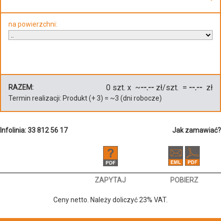
na powierzchni:
0
szt. x ~
--.--
zł/szt. =
--.--
zł
RAZEM:
Termin realizacji:
Produkt
(+
3
)
= ~
3
(dni robocze)
Infolinia: 33 812 56 17
Jak zamawiać?
ZAPYTAJ
POBIERZ
Ceny netto. Należy doliczyć 23% VAT.