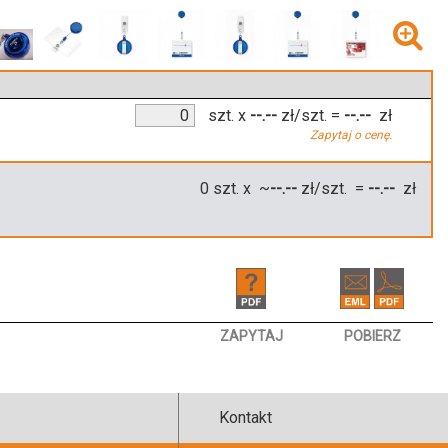
szt.
x
--.--
zł/szt.
=
--.--
zł
Zapytaj o cenę.
0
szt. x ~
--.--
zł/szt. =
--.--
zł
ZAPYTAJ
POBIERZ
Kontakt