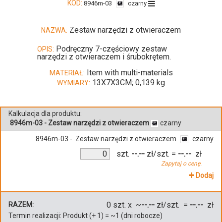
KOD:
8946m-03
czarny
Zestaw narzędzi z otwieraczem
NAZWA:
Podręczny 7-częściowy zestaw
OPIS:
narzędzi z otwieraczem i śrubokrętem.
Item with multi-materials
MATERIAŁ:
13X7X3CM; 0,139 kg
WYMIARY:
Kalkulacja dla produktu:
8946m-03 - Zestaw narzędzi z otwieraczem
czarny
8946m-03 - Zestaw narzędzi z otwieraczem
czarny
szt.
--.--
zł/szt.
=
--.--
zł
Zapytaj o cenę.
Dodaj
0
szt. x ~
--.--
zł/szt. =
--.--
zł
RAZEM:
Termin realizacji:
Produkt
(+
1
)
= ~
1
(dni robocze)