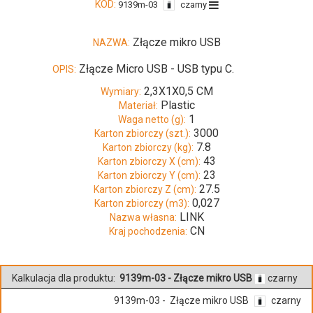
KOD:
9139m-03
czarny
Złącze mikro USB
NAZWA:
Złącze Micro USB - USB typu C.
OPIS:
2,3X1X0,5 CM
Wymiary:
Plastic
Materiał:
1
Waga netto (g):
3000
Karton zbiorczy (szt.):
7.8
Karton zbiorczy (kg):
43
Karton zbiorczy X (cm):
23
Karton zbiorczy Y (cm):
27.5
Karton zbiorczy Z (cm):
0,027
Karton zbiorczy (m3):
LINK
Nazwa własna:
CN
Kraj pochodzenia:
Kalkulacja dla produktu:
9139m-03 - Złącze mikro USB
czarny
9139m-03 - Złącze mikro USB
czarny