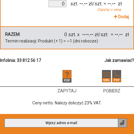
szt.
--.--
zł/szt.
=
--.--
zł
Zapytaj o cenę.
Dodaj
0
szt. x ~
--.--
zł/szt. =
--.--
zł
RAZEM:
Termin realizacji:
Produkt
(+
1
)
= ~
1
(dni robocze)
Infolinia: 33 812 56 17
Jak zamawiać?
ZAPYTAJ
POBIERZ
Ceny netto. Należy doliczyć 23% VAT.
Zapi
do