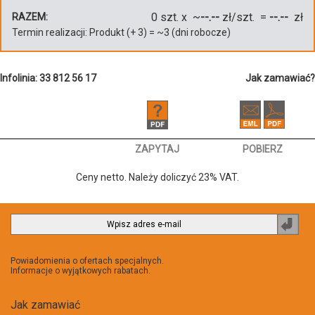
0
szt. x ~
--.--
zł/szt. =
--.--
zł
RAZEM:
Termin realizacji:
Produkt
(+
3
)
= ~
3
(dni robocze)
Infolinia: 33 812 56 17
Jak zamawiać?
ZAPYTAJ
POBIERZ
Ceny netto. Należy doliczyć 23% VAT.
Zapi
do
newsl
Powiadomienia o ofertach specjalnych.
Informacje o wyjątkowych rabatach.
Jak zamawiać