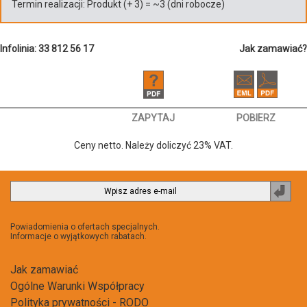
Termin realizacji:
Produkt
(+
3
)
= ~
3
(dni robocze)
Infolinia: 33 812 56 17
Jak zamawiać?
ZAPYTAJ
POBIERZ
Ceny netto. Należy doliczyć 23% VAT.
Zapi
do
newsl
Powiadomienia o ofertach specjalnych.
Informacje o wyjątkowych rabatach.
Jak zamawiać
Ogólne Warunki Współpracy
Polityka prywatności - RODO