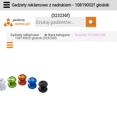
Gadżety reklamowe z nadrukiem - 10819002f głośnik
(323236f)
Szukaj
Gadżety reklamowe
✿ Stare kategorie
Nowinki TECHNICZNE
10819002f głośnik (323236f)