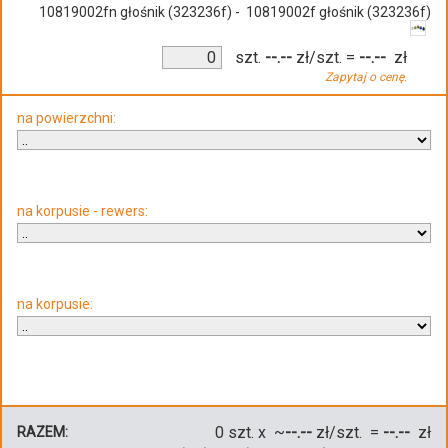
10819002fn głośnik (323236f) - 10819002f głośnik (323236f)
szt.
--.--
zł/szt.
=
--.--
zł
Zapytaj o cenę.
na powierzchni:
na korpusie - rewers:
na korpusie:
0
szt. x ~
--.--
zł/szt. =
--.--
zł
RAZEM: