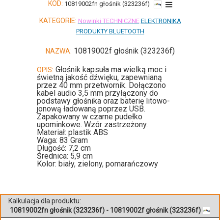
KOD:
10819002fn głośnik (323236f)
KATEGORIE:
Nowinki TECHNICZNE
ELEKTRONIKA
PRODUKTY BLUETOOTH
10819002f głośnik (323236f)
NAZWA:
Głośnik kapsuła ma wielką moc i
OPIS:
świetną jakość dźwięku, zapewnianą
przez 40 mm przetwornik. Dołączono
kabel audio 3,5 mm przyłączony do
podstawy głośnika oraz baterię litowo-
jonową ładowaną poprzez USB.
Zapakowany w czarne pudełko
upominkowe. Wzór zastrzeżony.
Materiał: plastik ABS
Waga: 83 Gram
Długość: 7,2 cm
Średnica: 5,9 cm
Kolor: biały, zielony, pomarańczowy
Kalkulacja dla produktu:
10819002fn głośnik (323236f) - 10819002f głośnik (323236f)