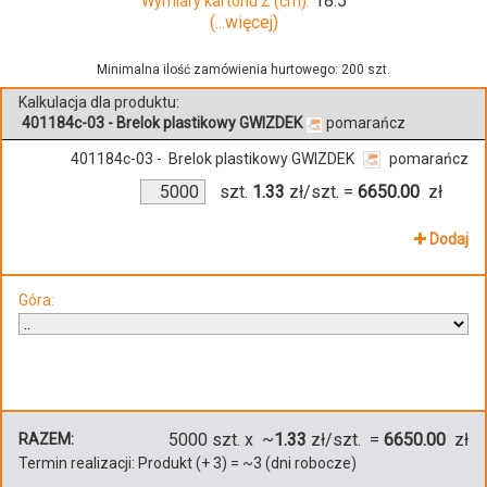
18.5
Wymiary kartonu Z (cm):
(...więcej)
Minimalna ilość zamówienia hurtowego: 200 szt.
Kalkulacja dla produktu:
401184c-03 - Brelok plastikowy GWIZDEK
pomarańcz
401184c-03 - Brelok plastikowy GWIZDEK
pomarańcz
szt.
1.33
zł/szt.
=
6650.00
zł
Dodaj
Góra:
5000
szt. x ~
1.33
zł/szt. =
6650.00
zł
RAZEM:
Termin realizacji:
Produkt
(+
3
)
= ~
3
(dni robocze)