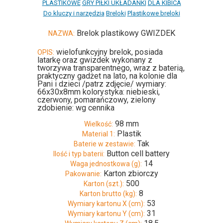
PLASTIKOWE
GRY PIŁKI UKŁADANKI
DLA KIBICA
Do kluczy i narzędzia
Breloki
Plastikowe breloki
Brelok plastikowy GWIZDEK
NAZWA:
wielofunkcyjny brelok, posiada
OPIS:
latarkę oraz gwizdek wykonany z
tworzywa transparentnego, wraz z baterią,
praktyczny gadżet na lato, na kolonie dla
Pani i dzieci /patrz zdjęcie/ wymiary:
66x30x8mm kolorystyka: niebieski,
czerwony, pomarańczowy, zielony
zdobienie: wg cennika
98 mm
Wielkość:
Plastik
Material 1:
Tak
Baterie w zestawie:
Button cell battery
Ilość i typ baterii:
14
Waga jednostkowa (g):
Karton zbiorczy
Pakowanie:
500
Karton (szt.):
8
Karton brutto (kg):
53
Wymiary kartonu X (cm):
31
Wymiary kartonu Y (cm):