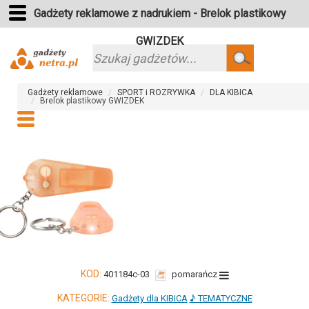
Gadżety reklamowe z nadrukiem - Brelok plastikowy
GWIZDEK
Szukaj
Gadżety reklamowe
SPORT i ROZRYWKA
DLA KIBICA
Brelok plastikowy GWIZDEK
KOD:
401184c-03
pomarańcz
KATEGORIE:
Gadżety dla KIBICA
♪ TEMATYCZNE