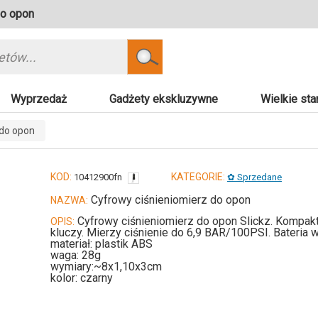
do opon
Szukaj
Wyprzedaż
Gadżety ekskluzywne
Wielkie sta
 do opon
KOD:
KATEGORIE:
10412900fn
✿ Sprzedane
Cyfrowy ciśnieniomierz do opon
NAZWA:
Cyfrowy ciśnieniomierz do opon Slickz. Kompakt
OPIS:
kluczy. Mierzy ciśnienie do 6,9 BAR/100PSI. Bateria 
materiał: plastik ABS
waga: 28g
wymiary:~8x1,10x3cm
kolor: czarny