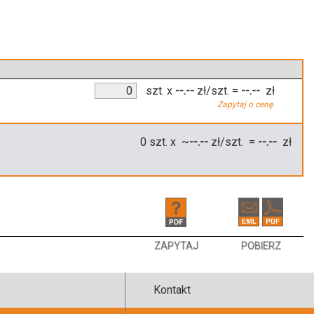
szt.
x
--.--
zł/szt.
=
--.--
zł
Zapytaj o cenę.
0
szt. x ~
--.--
zł/szt. =
--.--
zł
ZAPYTAJ
POBIERZ
Kontakt