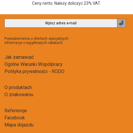
Ceny netto. Należy doliczyć 23% VAT.
Zapi
do
newsl
Powiadomienia o ofertach specjalnych.
Informacje o wyjątkowych rabatach.
Jak zamawiać
Ogólne Warunki Współpracy
Polityka prywatności - RODO
O produktach
O znakowaniu
Referencje
Facebook
Mapa dojazdu