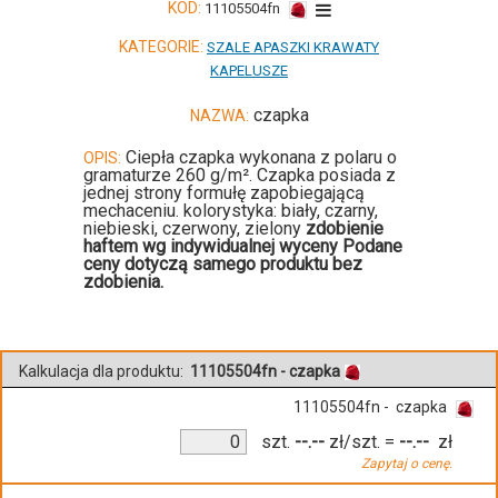
KOD:
11105504fn
KATEGORIE:
SZALE APASZKI KRAWATY
KAPELUSZE
czapka
NAZWA:
Ciepła czapka wykonana z polaru o
OPIS:
gramaturze 260 g/m². Czapka posiada z
jednej strony formułę zapobiegającą
mechaceniu. kolorystyka: biały, czarny,
niebieski, czerwony, zielony
zdobienie
haftem wg indywidualnej wyceny Podane
ceny dotyczą samego produktu bez
zdobienia.
Kalkulacja dla produktu:
11105504fn - czapka
11105504fn - czapka
szt.
--.--
zł/szt.
=
--.--
zł
Zapytaj o cenę.