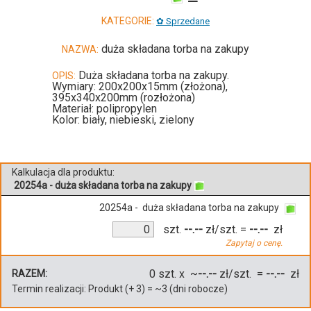
KATEGORIE:
✿ Sprzedane
duża składana torba na zakupy
NAZWA:
Duża składana torba na zakupy.
OPIS:
Wymiary: 200x200x15mm (złożona),
395x340x200mm (rozłożona)
Materiał: polipropylen
Kolor: biały, niebieski, zielony
Kalkulacja dla produktu:
20254a - duża składana torba na zakupy
20254a - duża składana torba na zakupy
szt.
--.--
zł/szt.
=
--.--
zł
Zapytaj o cenę.
0
szt. x ~
--.--
zł/szt. =
--.--
zł
RAZEM:
Termin realizacji:
Produkt
(+
3
)
= ~
3
(dni robocze)